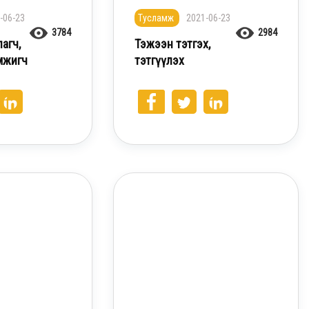
-06-23
Тусламж
2021-06-23
3784
2984
агч,
Тэжээн тэтгэх,
мжигч
тэтгүүлэх