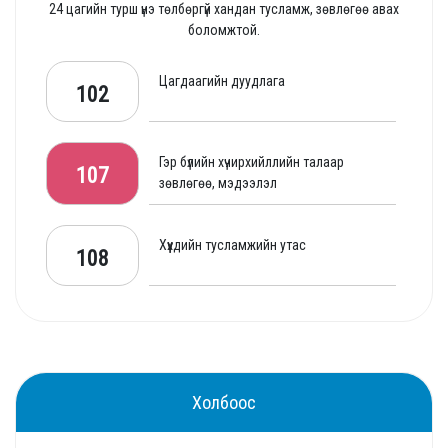
24 цагийн турш үнэ төлбөргүй хандан тусламж, зөвлөгөө авах
боломжтой.
Цагдаагийн дуудлага
102
Гэр бүлийн хүчирхийллийн талаар
107
зөвлөгөө, мэдээлэл
Хүүхдийн тусламжийн утас
108
Холбоос