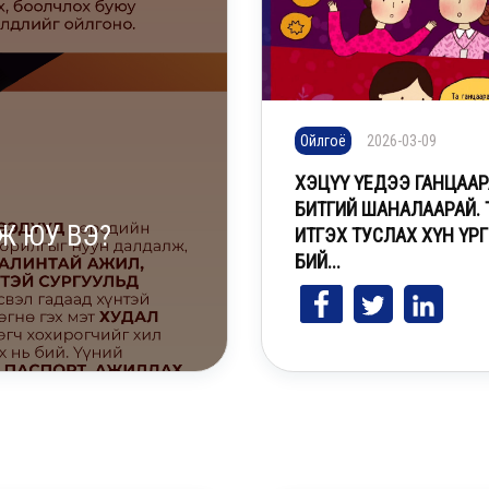
Ойлгоё
2026-03-09
Ойлгоё
2024-04-30
ХЭЦҮҮ ҮЕДЭЭ ГАНЦААР
БИТГИЙ ШАНАЛААРАЙ. 
ХҮҮХДИЙГ ХҮН
Ж ЮУ ВЭ?
ИТГЭХ ТУСЛАХ ХҮН ҮР
ХАМТДАА СЭРГ
БИЙ...