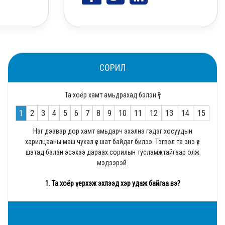
СОРИЛ
Та хоёр хамт амьдрахад бэлэн үү?
1
2
3
4
5
6
7
8
9
10
11
12
13
14
15
Нэг дээвэр дор хамт амьдарч эхэлнэ гэдэг хосуудын
харилцааны маш чухал үе шат байдаг билээ. Тэгвэл та энэ үе
шатад бэлэн эсэхээ дараах сорилын тусламжтайгаар олж
мэдээрэй.
1. Та хоёр үерхэж эхлээд хэр удаж байгаа вэ?