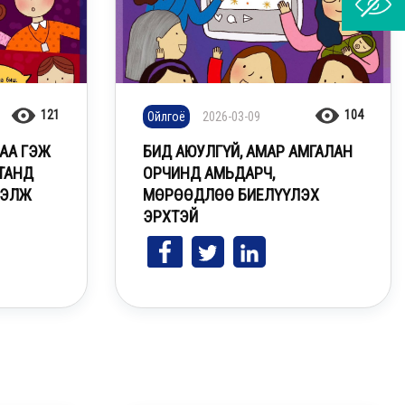
121
104
Ойлгоё
2026-03-09
5666
АА ГЭЖ
БИД АЮУЛГҮЙ, АМАР АМГАЛАН
ТАНД
ОРЧИНД АМЬДАРЧ,
 ХУДАЛДААЛАХ ГЭМТ ХЭРГЭЭС
ГЭЛЖ
МӨРӨӨДЛӨӨ БИЕЛҮҮЛЭХ
ИЙЛЬЕ
ЭРХТЭЙ