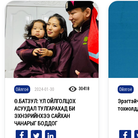
30418
Ойлгоё
2024-01-30
Ойлгоё
Ө.БАТЗУЛ: ҮЛ ОЙЛГОЛЦОХ
Эрэгтэй
АСУУДАЛ ТУЛГАРАХАД БИ
тохиолд
ЭХНЭРИЙНХЭЭ САЙХАН
ЧАНАРЫГ БОДДОГ