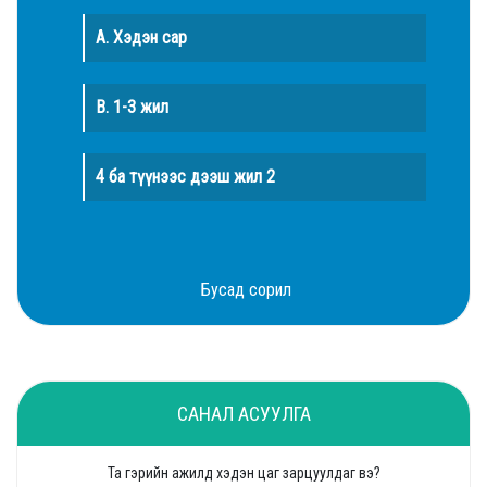
A. Хэдэн сар
B. 1-3 жил
4 ба түүнээс дээш жил 2
Бусад сорил
САНАЛ АСУУЛГА
Та гэрийн ажилд хэдэн цаг зарцуулдаг вэ?